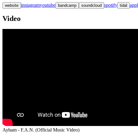
instagram
youtube
spotify
app
website
bandcamp
soundcloud
tidal
Video
Ayham - F.A.N. (Official Music Video)